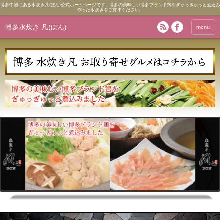
博多中洲にある水炊き凡(ぼん)公式ホームページです。博多の美味しい博多ブランド鶏をぎゅっぎゅっと煮込み
作った水炊きをご賞味ください。
博多水炊き 凡(ぼん)
menu