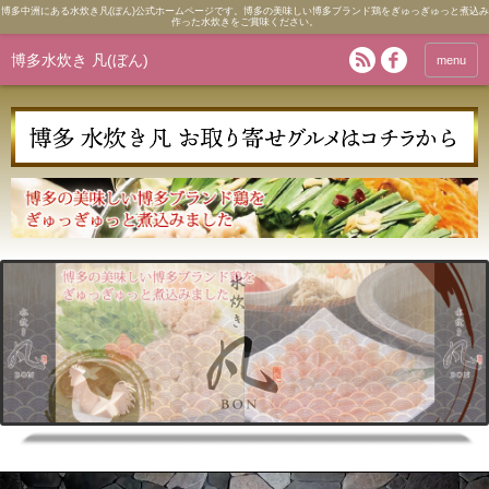
博多中洲にある水炊き凡(ぼん)公式ホームページです。博多の美味しい博多ブランド鶏をぎゅっぎゅっと煮込み
作った水炊きをご賞味ください。
博多水炊き 凡(ぼん)
menu