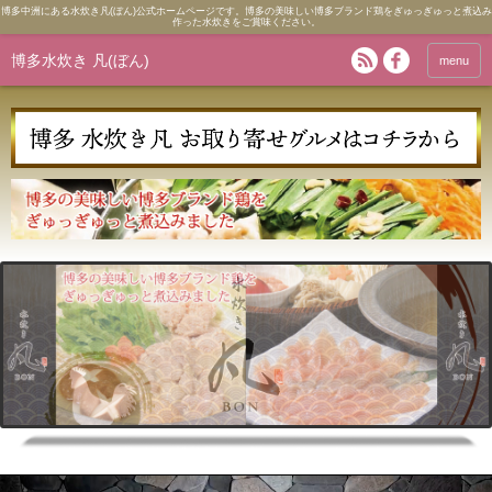
博多中洲にある水炊き凡(ぼん)公式ホームページです。博多の美味しい博多ブランド鶏をぎゅっぎゅっと煮込み
作った水炊きをご賞味ください。
博多水炊き 凡(ぼん)
menu