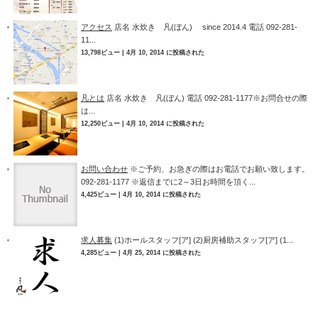
アクセス
店名 水炊き 凡(ぼん) since 2014.4 電話 092-281-
11...
13,798ビュー
|
4月 10, 2014 に投稿された
凡とは
店名 水炊き 凡(ぼん) 電話 092-281-1177※お問合せの際
は...
12,250ビュー
|
4月 10, 2014 に投稿された
お問い合わせ
※ご予約、お急ぎの際はお電話でお願い致します。
092-281-1177 ※返信までに2～3日お時間を頂く...
4,425ビュー
|
4月 10, 2014 に投稿された
求人募集
(1)ホールスタッフ[ア] (2)厨房補助スタッフ[ア] (1...
4,285ビュー
|
4月 25, 2014 に投稿された