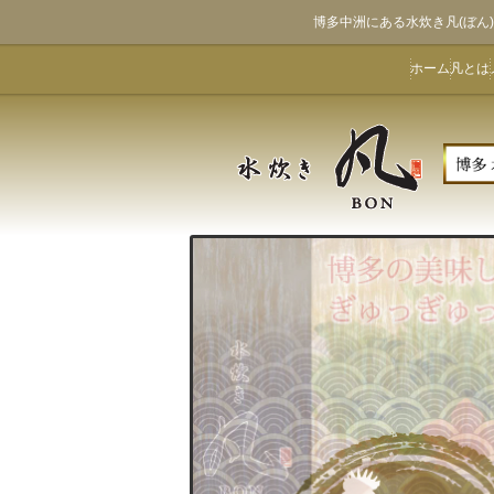
博多中洲にある水炊き凡(ぼ
ホーム
凡とは