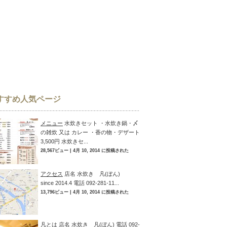
すすめ人気ページ
メニュー
水炊きセット ・水炊き鍋・〆
の雑炊 又は カレー ・香の物・デザート
3,500円 水炊きセ...
28,567ビュー
|
4月 10, 2014 に投稿された
アクセス
店名 水炊き 凡(ぼん)
since 2014.4 電話 092-281-11...
13,796ビュー
|
4月 10, 2014 に投稿された
凡とは
店名 水炊き 凡(ぼん) 電話 092-