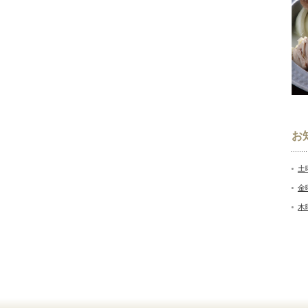
お
土
金
木