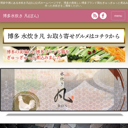
博多中洲にある水炊き凡(ぼん)公式ホームページです。博多の美味しい博多ブランド鶏をぎゅっぎゅっと煮込み
作った水炊きをご賞味ください。
博多水炊き 凡(ぼん)
menu