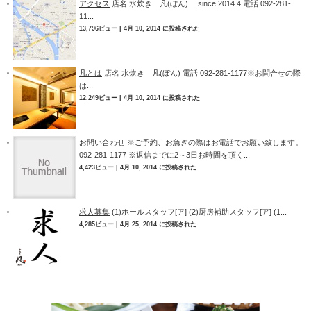
アクセス
店名 水炊き 凡(ぼん) since 2014.4 電話 092-281-
11...
13,796ビュー
|
4月 10, 2014 に投稿された
凡とは
店名 水炊き 凡(ぼん) 電話 092-281-1177※お問合せの際
は...
12,249ビュー
|
4月 10, 2014 に投稿された
お問い合わせ
※ご予約、お急ぎの際はお電話でお願い致します。
092-281-1177 ※返信までに2～3日お時間を頂く...
4,423ビュー
|
4月 10, 2014 に投稿された
求人募集
(1)ホールスタッフ[ア] (2)厨房補助スタッフ[ア] (1...
4,285ビュー
|
4月 25, 2014 に投稿された