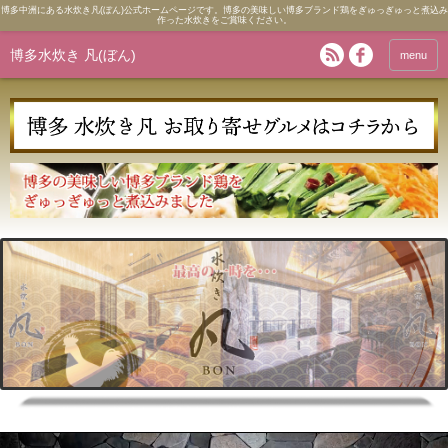
博多中洲にある水炊き凡(ぼん)公式ホームページです。博多の美味しい博多ブランド鶏をぎゅっぎゅっと煮込み
作った水炊きをご賞味ください。
博多水炊き 凡(ぼん)
menu