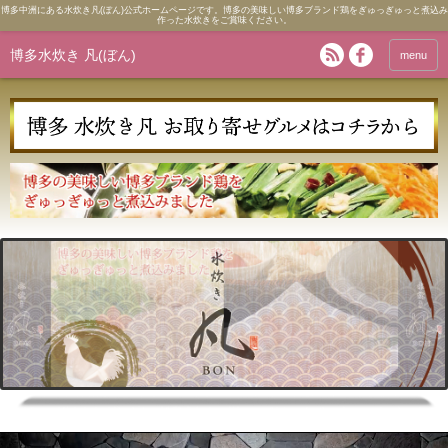
博多中洲にある水炊き凡(ぼん)公式ホームページです。博多の美味しい博多ブランド鶏をぎゅっぎゅっと煮込み
作った水炊きをご賞味ください。
博多水炊き 凡(ぼん)
menu