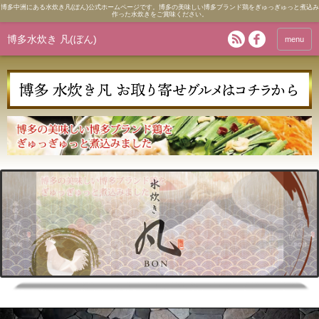
博多中洲にある水炊き凡(ぼん)公式ホームページです。博多の美味しい博多ブランド鶏をぎゅっぎゅっと煮込み
作った水炊きをご賞味ください。
博多水炊き 凡(ぼん)
menu