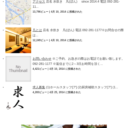
アクセス
店名 水炊き 凡(ぼん) since 2014.4 電話 092-281-
11...
13,796ビュー
|
4月 10, 2014 に投稿された
凡とは
店名 水炊き 凡(ぼん) 電話 092-281-1177※お問合せの際
は...
12,249ビュー
|
4月 10, 2014 に投稿された
お問い合わせ
※ご予約、お急ぎの際はお電話でお願い致します。
092-281-1177 ※返信までに2～3日お時間を頂く...
4,421ビュー
|
4月 10, 2014 に投稿された
求人募集
(1)ホールスタッフ[ア] (2)厨房補助スタッフ[ア] (1...
4,283ビュー
|
4月 25, 2014 に投稿された