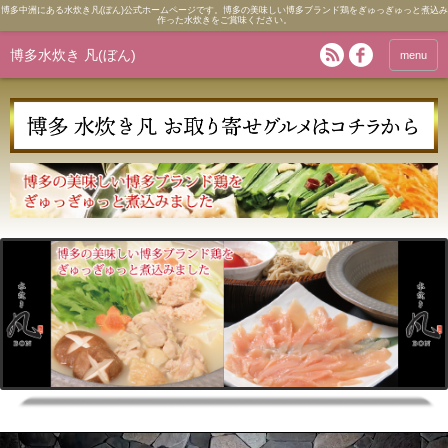
博多中洲にある水炊き凡(ぼん)公式ホームページです。博多の美味しい博多ブランド鶏をぎゅっぎゅっと煮込み
作った水炊きをご賞味ください。
博多水炊き 凡(ぼん)
menu