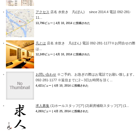
アクセス
店名 水炊き 凡(ぼん) since 2014.4 電話 092-281-
11...
13,796ビュー
|
4月 10, 2014 に投稿された
凡とは
店名 水炊き 凡(ぼん) 電話 092-281-1177※お問合せの際
は...
12,249ビュー
|
4月 10, 2014 に投稿された
お問い合わせ
※ご予約、お急ぎの際はお電話でお願い致します。
092-281-1177 ※返信までに2～3日お時間を頂く...
4,421ビュー
|
4月 10, 2014 に投稿された
求人募集
(1)ホールスタッフ[ア] (2)厨房補助スタッフ[ア] (1...
4,283ビュー
|
4月 25, 2014 に投稿された