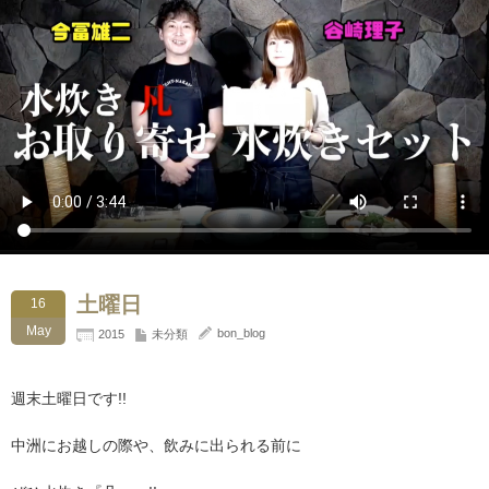
土曜日
16
May
bon_blog
2015
未分類
週末土曜日です!!
中洲にお越しの際や、飲みに出られる前に