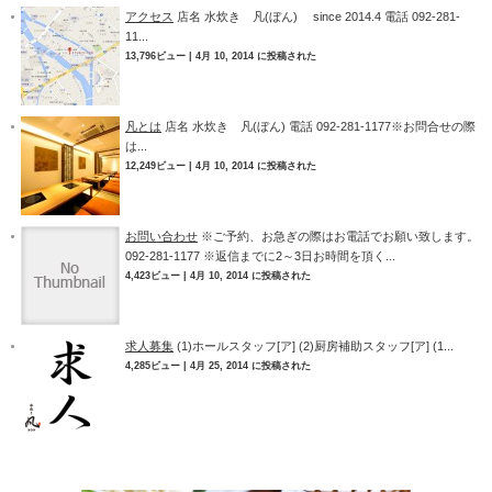
アクセス
店名 水炊き 凡(ぼん) since 2014.4 電話 092-281-
11...
13,796ビュー
|
4月 10, 2014 に投稿された
凡とは
店名 水炊き 凡(ぼん) 電話 092-281-1177※お問合せの際
は...
12,249ビュー
|
4月 10, 2014 に投稿された
お問い合わせ
※ご予約、お急ぎの際はお電話でお願い致します。
092-281-1177 ※返信までに2～3日お時間を頂く...
4,423ビュー
|
4月 10, 2014 に投稿された
求人募集
(1)ホールスタッフ[ア] (2)厨房補助スタッフ[ア] (1...
4,285ビュー
|
4月 25, 2014 に投稿された