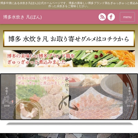
博多中洲にある水炊き凡(ぼん)公式ホームページです。博多の美味しい博多ブランド鶏をぎゅっぎゅっと煮込み
作った水炊きをご賞味ください。
博多水炊き 凡(ぼん)
menu