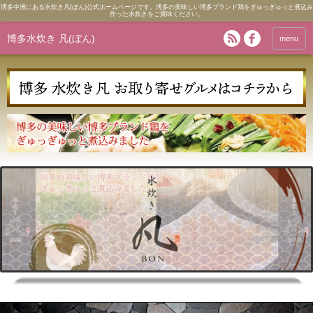
博多中洲にある水炊き凡(ぼん)公式ホームページです。博多の美味しい博多ブランド鶏をぎゅっぎゅっと煮込み
作った水炊きをご賞味ください。
博多水炊き 凡(ぼん)
menu