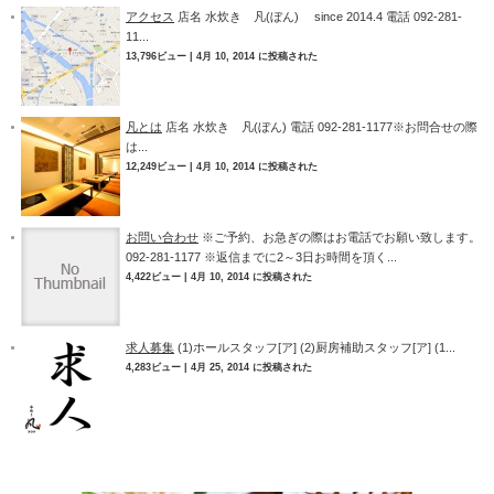
アクセス
店名 水炊き 凡(ぼん) since 2014.4 電話 092-281-
11...
13,796ビュー
|
4月 10, 2014 に投稿された
凡とは
店名 水炊き 凡(ぼん) 電話 092-281-1177※お問合せの際
は...
12,249ビュー
|
4月 10, 2014 に投稿された
お問い合わせ
※ご予約、お急ぎの際はお電話でお願い致します。
092-281-1177 ※返信までに2～3日お時間を頂く...
4,422ビュー
|
4月 10, 2014 に投稿された
求人募集
(1)ホールスタッフ[ア] (2)厨房補助スタッフ[ア] (1...
4,283ビュー
|
4月 25, 2014 に投稿された