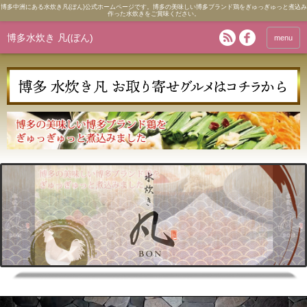
博多中洲にある水炊き凡(ぼん)公式ホームページです。博多の美味しい博多ブランド鶏をぎゅっぎゅっと煮込み
作った水炊きをご賞味ください。
博多水炊き 凡(ぼん)
menu