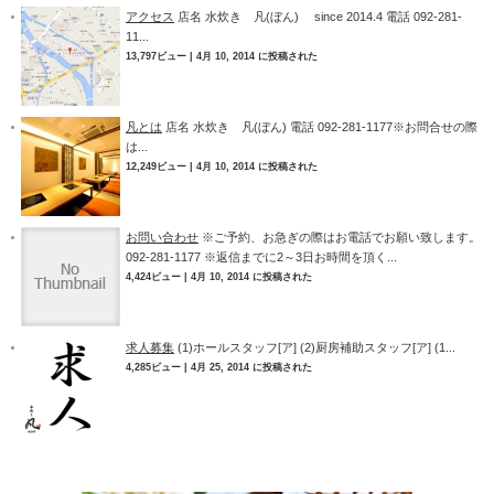
アクセス
店名 水炊き 凡(ぼん) since 2014.4 電話 092-281-
11...
13,797ビュー
|
4月 10, 2014 に投稿された
凡とは
店名 水炊き 凡(ぼん) 電話 092-281-1177※お問合せの際
は...
12,249ビュー
|
4月 10, 2014 に投稿された
お問い合わせ
※ご予約、お急ぎの際はお電話でお願い致します。
092-281-1177 ※返信までに2～3日お時間を頂く...
4,424ビュー
|
4月 10, 2014 に投稿された
求人募集
(1)ホールスタッフ[ア] (2)厨房補助スタッフ[ア] (1...
4,285ビュー
|
4月 25, 2014 に投稿された