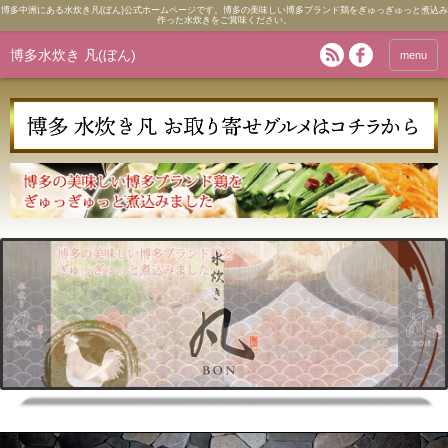
博多中洲にある水炊き凡(ぼん)公式ホームページです。博多の美味しい博多ブランド鶏をぎゅっぎゅっと煮込み
作った水炊きをご賞味ください。
博多水炊き 凡(ぼん)
menu