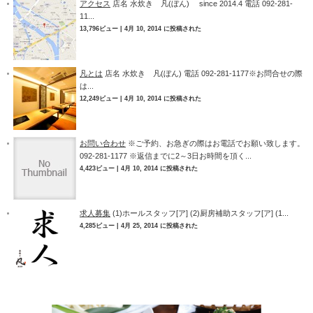
アクセス
店名 水炊き 凡(ぼん) since 2014.4 電話 092-281-
11...
13,796ビュー
|
4月 10, 2014 に投稿された
凡とは
店名 水炊き 凡(ぼん) 電話 092-281-1177※お問合せの際
は...
12,249ビュー
|
4月 10, 2014 に投稿された
お問い合わせ
※ご予約、お急ぎの際はお電話でお願い致します。
092-281-1177 ※返信までに2～3日お時間を頂く...
4,423ビュー
|
4月 10, 2014 に投稿された
求人募集
(1)ホールスタッフ[ア] (2)厨房補助スタッフ[ア] (1...
4,285ビュー
|
4月 25, 2014 に投稿された