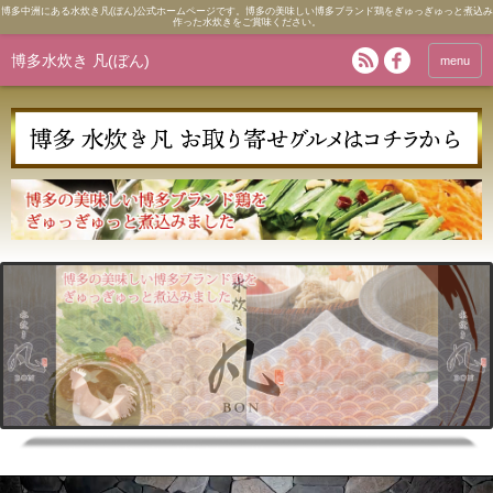
博多中洲にある水炊き凡(ぼん)公式ホームページです。博多の美味しい博多ブランド鶏をぎゅっぎゅっと煮込み
作った水炊きをご賞味ください。
博多水炊き 凡(ぼん)
menu