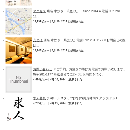
アクセス
店名 水炊き 凡(ぼん) since 2014.4 電話 092-281-
11...
13,797ビュー
|
4月 10, 2014 に投稿された
凡とは
店名 水炊き 凡(ぼん) 電話 092-281-1177※お問合せの際
は...
12,249ビュー
|
4月 10, 2014 に投稿された
お問い合わせ
※ご予約、お急ぎの際はお電話でお願い致します。
092-281-1177 ※返信までに2～3日お時間を頂く...
4,424ビュー
|
4月 10, 2014 に投稿された
求人募集
(1)ホールスタッフ[ア] (2)厨房補助スタッフ[ア] (1...
4,285ビュー
|
4月 25, 2014 に投稿された