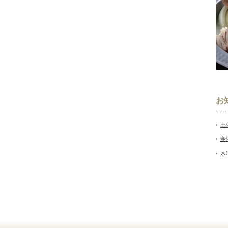
お
土
金
木