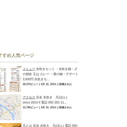
すすめ人気ページ
メニュー
水炊きセット ・水炊き鍋・〆
の雑炊 又は カレー ・香の物・デザート
3,500円 水炊きセ...
28,570ビュー
|
4月 10, 2014 に投稿された
アクセス
店名 水炊き 凡(ぼん)
since 2014.4 電話 092-281-11...
13,796ビュー
|
4月 10, 2014 に投稿された
凡とは
店名 水炊き 凡(ぼん) 電話 092-