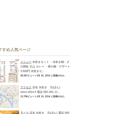
すすめ人気ページ
メニュー
水炊きセット ・水炊き鍋・〆
の雑炊 又は カレー ・香の物・デザート
3,500円 水炊きセ...
28,567ビュー
|
4月 10, 2014 に投稿された
アクセス
店名 水炊き 凡(ぼん)
since 2014.4 電話 092-281-11...
13,796ビュー
|
4月 10, 2014 に投稿された
凡とは
店名 水炊き 凡(ぼん) 電話 092-