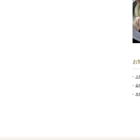
お
土
金
木