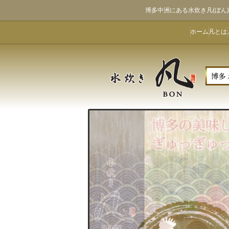
博多中洲にある水炊き凡(ぼ
ホーム
凡とは