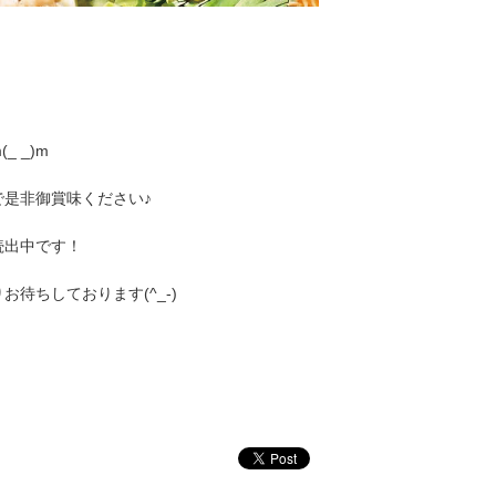
 _)m
是非御賞味ください♪
続出中です！
待ちしております(^_-)