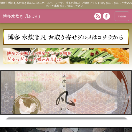
博多中洲にある水炊き凡(ぼん)公式ホームページです。博多の美味しい博多ブランド鶏をぎゅっぎゅっと煮込み
作った水炊きをご賞味ください。
博多水炊き 凡(ぼん)
menu