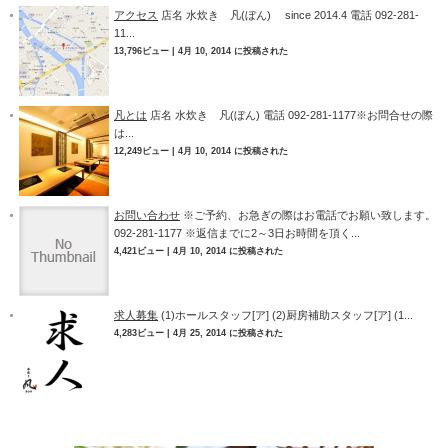
アクセス
店名 水炊き 凡(ぼん) since 2014.4 電話 092-281-
11...
13,796ビュー
|
4月 10, 2014 に投稿された
凡とは
店名 水炊き 凡(ぼん) 電話 092-281-1177※お問合せの際
は...
12,249ビュー
|
4月 10, 2014 に投稿された
お問い合わせ
※ご予約、お急ぎの際はお電話でお願い致します。
092-281-1177 ※返信までに2～3日お時間を頂く...
4,421ビュー
|
4月 10, 2014 に投稿された
求人募集
(1)ホールスタッフ[ア] (2)厨房補助スタッフ[ア] (1...
4,283ビュー
|
4月 25, 2014 に投稿された