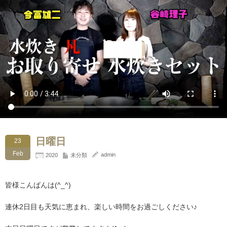
日曜日
23
Feb
admin
2020
未分類
皆様こんばんは(^_^)
連休2日目も天気に恵まれ、楽しい時間をお過ごしください♪