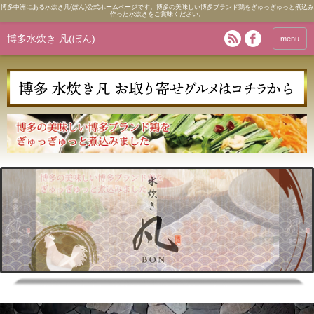
博多中洲にある水炊き凡(ぼん)公式ホームページです。博多の美味しい博多ブランド鶏をぎゅっぎゅっと煮込み
作った水炊きをご賞味ください。
博多水炊き 凡(ぼん)
menu