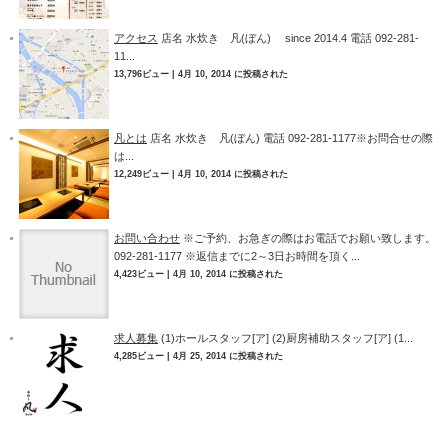
アクセス
店名 水炊き 凡(ぼん) since 2014.4 電話 092-281-
11...
13,796ビュー
|
4月 10, 2014 に投稿された
凡とは
店名 水炊き 凡(ぼん) 電話 092-281-1177※お問合せの際
は...
12,249ビュー
|
4月 10, 2014 に投稿された
お問い合わせ
※ご予約、お急ぎの際はお電話でお願い致します。
092-281-1177 ※返信までに2～3日お時間を頂く...
4,423ビュー
|
4月 10, 2014 に投稿された
求人募集
(1)ホールスタッフ[ア] (2)厨房補助スタッフ[ア] (1...
4,285ビュー
|
4月 25, 2014 に投稿された