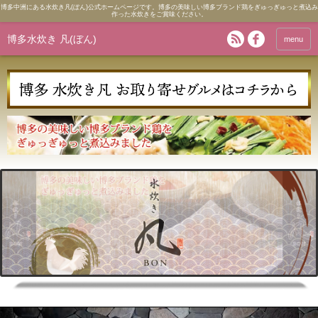
博多中洲にある水炊き凡(ぼん)公式ホームページです。博多の美味しい博多ブランド鶏をぎゅっぎゅっと煮込み
作った水炊きをご賞味ください。
博多水炊き 凡(ぼん)
menu