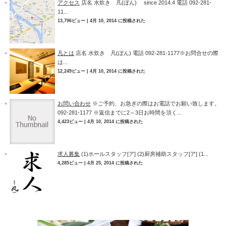
アクセス
店名 水炊き 凡(ぼん) since 2014.4 電話 092-281-
11...
13,796ビュー
|
4月 10, 2014 に投稿された
凡とは
店名 水炊き 凡(ぼん) 電話 092-281-1177※お問合せの際
は...
12,249ビュー
|
4月 10, 2014 に投稿された
お問い合わせ
※ご予約、お急ぎの際はお電話でお願い致します。
092-281-1177 ※返信までに2～3日お時間を頂く...
4,423ビュー
|
4月 10, 2014 に投稿された
求人募集
(1)ホールスタッフ[ア] (2)厨房補助スタッフ[ア] (1...
4,285ビュー
|
4月 25, 2014 に投稿された