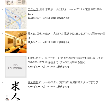
アクセス
店名 水炊き 凡(ぼん) since 2014.4 電話 092-281-
11...
13,796ビュー
|
4月 10, 2014 に投稿された
凡とは
店名 水炊き 凡(ぼん) 電話 092-281-1177※お問合せの際
は...
12,249ビュー
|
4月 10, 2014 に投稿された
お問い合わせ
※ご予約、お急ぎの際はお電話でお願い致します。
092-281-1177 ※返信までに2～3日お時間を頂く...
4,423ビュー
|
4月 10, 2014 に投稿された
求人募集
(1)ホールスタッフ[ア] (2)厨房補助スタッフ[ア] (1...
4,285ビュー
|
4月 25, 2014 に投稿された