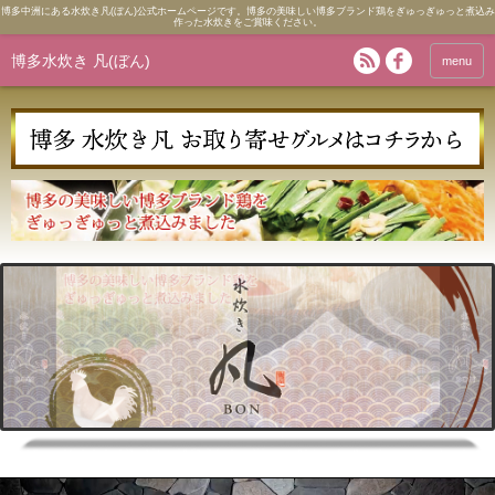
博多中洲にある水炊き凡(ぼん)公式ホームページです。博多の美味しい博多ブランド鶏をぎゅっぎゅっと煮込み
作った水炊きをご賞味ください。
博多水炊き 凡(ぼん)
menu