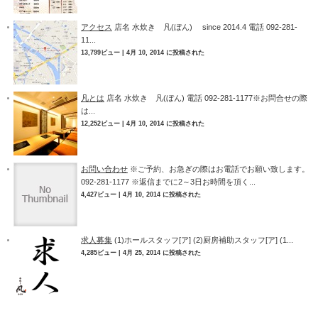
アクセス
店名 水炊き 凡(ぼん) since 2014.4 電話 092-281-
11...
13,799ビュー
|
4月 10, 2014 に投稿された
凡とは
店名 水炊き 凡(ぼん) 電話 092-281-1177※お問合せの際
は...
12,252ビュー
|
4月 10, 2014 に投稿された
お問い合わせ
※ご予約、お急ぎの際はお電話でお願い致します。
092-281-1177 ※返信までに2～3日お時間を頂く...
4,427ビュー
|
4月 10, 2014 に投稿された
求人募集
(1)ホールスタッフ[ア] (2)厨房補助スタッフ[ア] (1...
4,285ビュー
|
4月 25, 2014 に投稿された