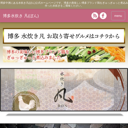
博多中洲にある水炊き凡(ぼん)公式ホームページです。博多の美味しい博多ブランド鶏をぎゅっぎゅっと煮込み
作った水炊きをご賞味ください。
博多水炊き 凡(ぼん)
menu