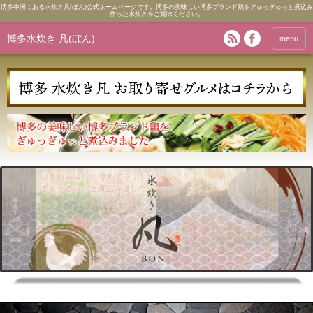
博多中洲にある水炊き凡(ぼん)公式ホームページです。博多の美味しい博多ブランド鶏をぎゅっぎゅっと煮込み
作った水炊きをご賞味ください。
博多水炊き 凡(ぼん)
menu