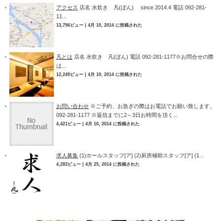
アクセス
店名 水炊き 凡(ぼん) since 2014.4 電話 092-281-
11...
13,796ビュー
|
4月 10, 2014 に投稿された
凡とは
店名 水炊き 凡(ぼん) 電話 092-281-1177※お問合せの際
は...
12,249ビュー
|
4月 10, 2014 に投稿された
お問い合わせ
※ご予約、お急ぎの際はお電話でお願い致します。
092-281-1177 ※返信までに2～3日お時間を頂く...
4,421ビュー
|
4月 10, 2014 に投稿された
求人募集
(1)ホールスタッフ[ア] (2)厨房補助スタッフ[ア] (1...
4,283ビュー
|
4月 25, 2014 に投稿された