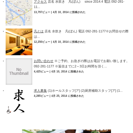
アクセス
店名 水炊き 凡(ぼん) since 2014.4 電話 092-281-
11...
13,797ビュー
|
4月 10, 2014 に投稿された
凡とは
店名 水炊き 凡(ぼん) 電話 092-281-1177※お問合せの際
は...
12,250ビュー
|
4月 10, 2014 に投稿された
お問い合わせ
※ご予約、お急ぎの際はお電話でお願い致します。
092-281-1177 ※返信までに2～3日お時間を頂く...
4,425ビュー
|
4月 10, 2014 に投稿された
求人募集
(1)ホールスタッフ[ア] (2)厨房補助スタッフ[ア] (1...
4,285ビュー
|
4月 25, 2014 に投稿された