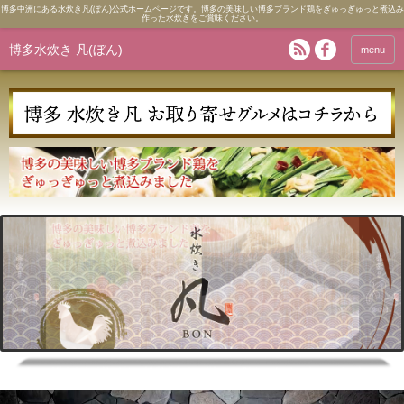
博多中洲にある水炊き凡(ぼん)公式ホームページです。博多の美味しい博多ブランド鶏をぎゅっぎゅっと煮込み
作った水炊きをご賞味ください。
博多水炊き 凡(ぼん)
menu