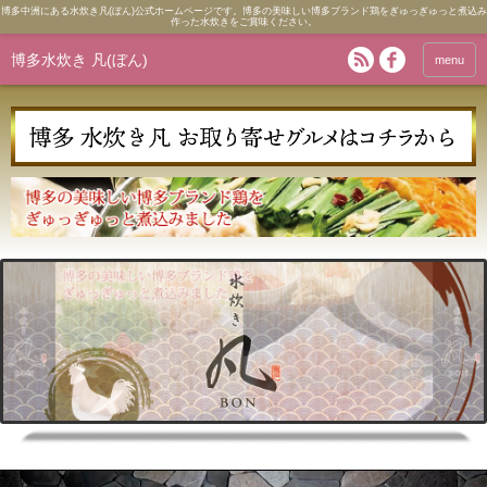
博多中洲にある水炊き凡(ぼん)公式ホームページです。博多の美味しい博多ブランド鶏をぎゅっぎゅっと煮込み
作った水炊きをご賞味ください。
博多水炊き 凡(ぼん)
menu