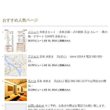
おすすめ人気ページ
メニュー
水炊きセット ・水炊き鍋・〆の雑炊 又は カレー ・香の
物・デザート 3,500円 水炊きセ...
28,571ビュー
|
4月 10, 2014 に投稿された
アクセス
店名 水炊き 凡(ぼん) since 2014.4 電話 092-281-
11...
13,797ビュー
|
4月 10, 2014 に投稿された
凡とは
店名 水炊き 凡(ぼん) 電話 092-281-1177※お問合せの際
は...
12,249ビュー
|
4月 10, 2014 に投稿された
お問い合わせ
※ご予約、お急ぎの際はお電話でお願い致します。
092-281-1177 ※返信までに2～3日お時間を頂く...