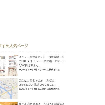
すすめ人気ページ
メニュー
水炊きセット ・水炊き鍋・〆
の雑炊 又は カレー ・香の物・デザート
3,500円 水炊きセ...
28,570ビュー
|
4月 10, 2014 に投稿された
アクセス
店名 水炊き 凡(ぼん)
since 2014.4 電話 092-281-11...
13,797ビュー
|
4月 10, 2014 に投稿された
凡とは
店名 水炊き 凡(ぼん) 電話 092-