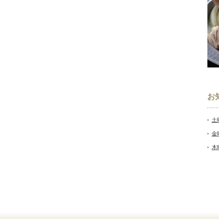
お
土
金
木